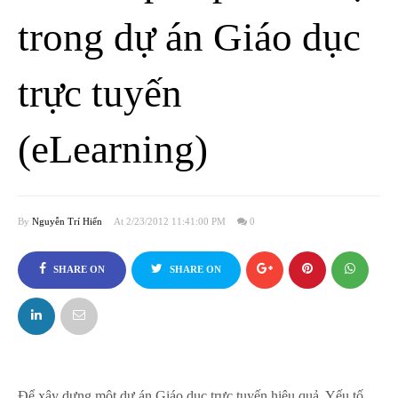
trong dự án Giáo dục
trực tuyến
(eLearning)
By
Nguyễn Trí Hiển
At 2/23/2012 11:41:00 PM
0
SHARE ON
SHARE ON
FACEBOOK
TWITTER
Để xây dựng một dự án Giáo dục trực tuyến hiệu quả. Yếu tố