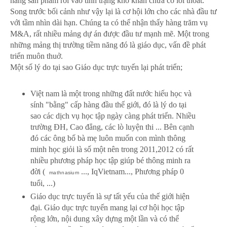
hàng sản phẩm rơi vào tình trạng khó khăn chưa có lối thoát.
Song trước bối cảnh như vậy lại là cơ hội lớn cho các nhà đầu tư
với tầm nhìn dài hạn. Chúng ta có thể nhận thấy hàng trăm vụ
M&A, rất nhiều mảng dự án được đầu tư mạnh mẽ. Một trong
những mảng thị trường tiềm năng đó là giáo dục, vấn đề phát
triển muôn thuở.
Một số lý do tại sao Giáo dục trực tuyến lại phát triển;
Việt nam là một trong những đất nước hiếu học và
sính "bằng" cấp hàng đầu thế giới, đó là lý do tại
sao các dịch vụ học tập ngày càng phát triển. Nhiều
trường ĐH, Cao đẳng, các lò luyện thi ... Bên cạnh
đó các ông bố bà mẹ luôn muốn con mình thông
minh học giỏi là số một nên trong 2011,2012 có rất
nhiều phương pháp học tập giúp bé thông minh ra
đời (
..., IqVietnam..., Phương pháp 0
mathnasium
tuổi, ...)
Giáo dục trực tuyến là sự tất yếu của thế giới hiện
đại. Giáo dục trực tuyến mang lại cơ hội học tập
rộng lớn, nội dung xây dựng một lần và có thể