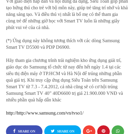
Với giao diện hấp dẫn và nội dung đa dạng, Siêu Toán góp phần
tạo hứng thú cho trẻ với bộ môn này, giúp trẻ tăng trí nhớ và khả
năng sáng tạo. Và điều thú vị nhất là bố mẹ có thể tham gia
cùng trẻ để những giờ học với Smart TV luôn là những giây
phút vui vẻ của cả nhà.
(*) Ứng dụng này không tương thích với các dòng Samsung
Smart TV D5500 và PDP D6900.
Hãy tham gia chương trình trải nghiệm kho ứng dụng giải trí,
giáo dục do Samsung tổ chức từ nay đến hết ngày 1.4 tại các
siêu thị điện máy ở TP.HCM và Hà Nội để trúng những phần
quà giá trị. Khi truy cập ứng dụng Siêu Toán trên Samsung
Smart TV từ 7.3 - 7.4.2012, cả nhà cũng sẽ có cơ hội trúng
Samsung Smart TV 40” 40D6600 trị giá 21.900.000 VNĐ và
nhiều phần quà hấp dẫn khác
http://http://www.samsung.com/vn/tvso1/
SHARE ON
SHARE ON