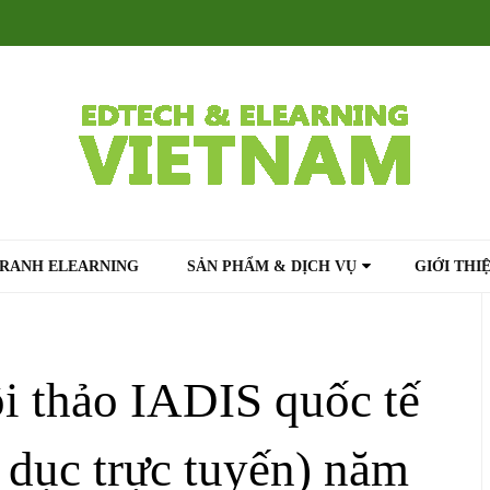
TRANH ELEARNING
SẢN PHẨM & DỊCH VỤ
GIỚI THI
ội thảo IADIS quốc tế
 dục trực tuyến) năm