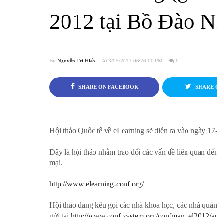
2012 tại Bồ Đào 
By
Nguyễn Trí Hiển
At 3/05/2012 06:26:00 PM
0
SHARE ON FACEBOOK
SHARE 
Hội thảo Quốc tế về eLearning sẽ diễn ra vào ngày 1
Đây là hội thảo nhằm trao đổi các vấn đề liên quan đ
mại.
http://www.elearning-conf.org/
Hội thảo đang kêu gọi các nhà khoa học, các nhà quản 
gửi tại
http://www.conf-system.org/confman_el2012/a