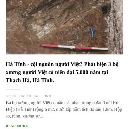
Hà Tĩnh - cội nguồn người Việt? Phát hiện 3 bộ
xương người Việt cổ niên đại 5.000 năm tại
Thạch Hà, Hà Tĩnh.
4/21/2015 06:07:00 PM
0
Ba bộ xương người Việt cổ nằm sát nhau trong ô đất ở núi Rú
Điệp (Hà Tĩnh) rộng 6 m2, dưới lớp trầm tích độ sâu 1,8m. Hộp
sọ, răng, xương sư...
READ MORE