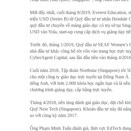
Mới đây nhất, cuối tháng 8/2019, Everest Education, s
triệu USD (Series B) từ Quỹ đầu tư tư nhân Hendale C
quỹ đầu tư chuyên về mảng giáo dục có trụ sở tại Sing
USD vào Yola, start-up cung cấp dịch vụ giảng dạy ti
Trước đó, tháng 1/2019, Quỹ đầu tư SEAF Women’s Op
nhà đầu tư khác công bố rót vốn vào trang học trực t
CyberAgent Capital, sau lần đầu tiên vào tháng 4/201
Cuối năm 2018, Tập đoàn Northstar (Singapore) rót 5
cho một công ty giáo dục trực tuyến tại Đông Nam Á.
tiếng Anh, với hơn 2.000 khóa học ngắn hạn và là nề
chương trình giảng dạy, cấp bằng trực tuyến.
Tháng 4/2018, nền tảng đánh giá giáo dục, đặt chỗ k
Quỹ Nest Tech (Singapore). Khoản đầu tư này đã nâng
so với cùng kỳ năm 2017.
Ông Phạm Minh Tuấn đánh giá, lĩnh vực EdTech đang 