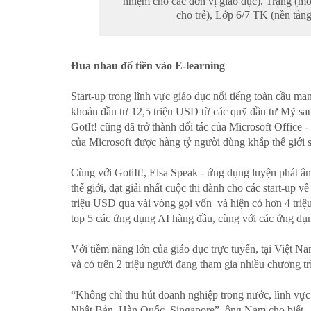
nhiệm cho các đơn vị giáo dục), Trạng (mô
cho trẻ), Lớp 6/7 TK (nền tản
Đua nhau đổ tiền vào E-learning
Start-up trong lĩnh vực giáo dục nổi tiếng toàn cầu m
khoản đầu tư 12,5 triệu USD từ các quỹ đầu tư Mỹ sau
GotIt! cũng đã trở thành đối tác của Microsoft Offic
của Microsoft được hàng tỷ người dùng khắp thế giới 
Cùng với GotiIt!, Elsa Speak - ứng dụng luyện phát âm
thế giới, đạt giải nhất cuộc thi dành cho các start-u
triệu USD qua vài vòng gọi vốn và hiện có hơn 4 triệu 
top 5 các ứng dụng AI hàng đầu, cùng với các ứng d
Với tiềm năng lớn của giáo dục trực tuyến, tại Việt Na
và có trên 2 triệu người đang tham gia nhiều chương t
“Không chỉ thu hút doanh nghiệp trong nước, lĩnh vực
Nhật Bản, Hàn Quốc, Singapore”, ông Nam cho biết.