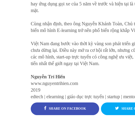
hay ứng dụng gọi xe của 5 năm về trước và hiện tại là
mặt.
Cùng nhận định, theo ông Nguyễn Khánh Toàn, Chủ tị
biến mô hình E-learning trở nên phổ biến rộng khắp Vi
Việt Nam đang bước vào thời kỳ vàng son phát triển gi
chưa dừng lại. Điều này mở ra cơ hội rất lớn, nhưng 
các mô hình, start-up trực tuyến có công nghệ ưu việt, 
tiến nhất thế giới ngay tại Việt Nam.
Nguyễn Trí Hiển
www.nguyentrihien.com
2019
edtech | elearning | giáo dục trực tuyến | startup | ment
SHARE ON FACEBOOK
SHARE 