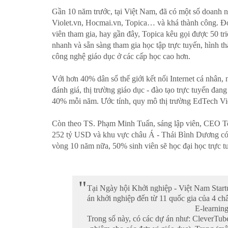
Gần 10 năm trước, tại Việt Nam, đã có một số doanh n
Violet.vn, Hocmai.vn, Topica… và khá thành công. Đơ
viên tham gia, hay gần đây, Topica kêu gọi được 50 t
nhanh và sẵn sàng tham gia học tập trực tuyến, hình t
công nghệ giáo dục ở các cấp học cao hơn.
Với hơn 40% dân số thế giới kết nối Internet cá nhân,
đánh giá, thị trường giáo dục - đào tạo trực tuyến đan
40% mỗi năm. Ước tính, quy mô thị trường EdTech V
Còn theo TS. Phạm Minh Tuấn, sáng lập viên, CEO Top
252 tỷ USD và khu vực châu Á - Thái Bình Dương có t
vòng 10 năm nữa, 50% sinh viên sẽ học đại học trực 
Tại Ngày hội Khởi nghiệp - Việt Nam Start
án khởi nghiệp đến từ 11 quốc gia của 4 châ
E-learning
Trong số này, có các dự án như: CleverTub