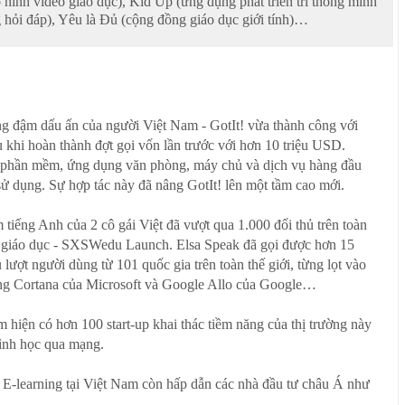
 hình video giáo dục), Kid Up (ứng dụng phát triển trí thông minh
g hỏi đáp), Yêu là Đủ (cộng đồng giáo dục giới tính)…
ang đậm dấu ấn của người Việt Nam - GotIt! vừa thành công với
 khi hoàn thành đợt gọi vốn lần trước với hơn 10 triệu USD.
e - phần mềm, ứng dụng văn phòng, máy chủ và dịch vụ hàng đầu
sử dụng. Sự hợp tác này đã nâng GotIt! lên một tầm cao mới.
 tiếng Anh của 2 cô gái Việt đã vượt qua 1.000 đối thủ trên toàn
p về giáo dục - SXSWedu Launch. Elsa Speak đã gọi được hơn 15
lượt người dùng từ 101 quốc gia trên toàn thế giới, từng lọt vào
ụng Cortana của Microsoft và Google Allo của Google…
m hiện có hơn 100 start-up khai thác tiềm năng của thị trường này
rình học qua mạng.
 E-learning tại Việt Nam còn hấp dẫn các nhà đầu tư châu Á như