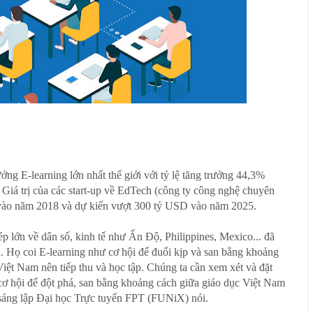
ởng E-learning lớn nhất thế giới với tỷ lệ tăng trưởng 44,3%
 Giá trị của các start-up về EdTech (công ty công nghệ chuyên
 vào năm 2018 và dự kiến vượt 300 tỷ USD vào năm 2025.
 ép lớn về dân số, kinh tế như Ấn Độ, Philippines, Mexico... đã
n. Họ coi E-learning như cơ hội để đuổi kịp và san bằng khoảng
Việt Nam nên tiếp thu và học tập. Chúng ta cần xem xét và đặt
à cơ hội để đột phá, san bằng khoảng cách giữa giáo dục Việt Nam
sáng lập Đại học Trực tuyến FPT (FUNiX) nói.