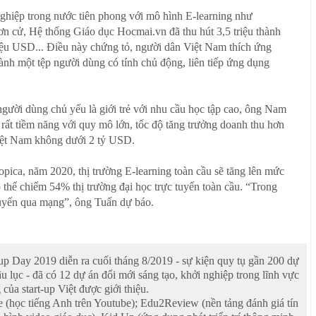
ghiệp trong nước tiên phong với mô hình E-learning như
n cử, Hệ thống Giáo dục Hocmai.vn đã thu hút 3,5 triệu thành
riệu USD... Điều này chứng tỏ, người dân Việt Nam thích ứng
hành một tệp người dùng có tính chủ động, liên tiếp ứng dụng
 người dùng chủ yếu là giới trẻ với nhu cầu học tập cao, ông Nam
g rất tiềm năng với quy mô lớn, tốc độ tăng trưởng doanh thu hơn
iệt Nam không dưới 2 tỷ USD.
ica, năm 2020, thị trường E-learning toàn cầu sẽ tăng lên mức
hể chiếm 54% thị trường đại học trực tuyến toàn cầu. “Trong
tuyến qua mạng”, ông Tuấn dự báo.
up Day 2019 diễn ra cuối tháng 8/2019 - sự kiện quy tụ gần 200 dự
u lục - đã có 12 dự án đổi mới sáng tạo, khởi nghiệp trong lĩnh vực
 của start-up Việt được giới thiệu.
e (học tiếng Anh trên Youtube); Edu2Review (nền tảng đánh giá tín