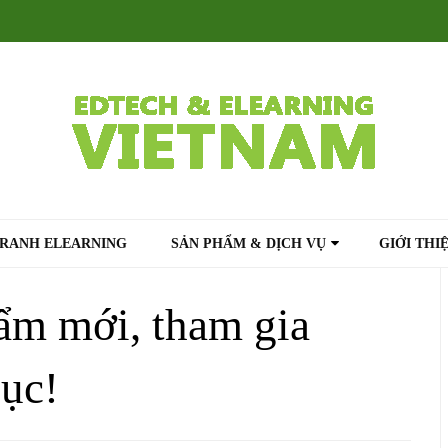
TRANH ELEARNING
SẢN PHẨM & DỊCH VỤ
GIỚI THI
ẩm mới, tham gia
dục!