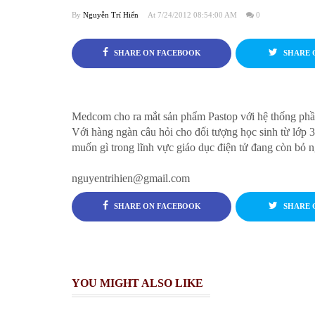
By
Nguyễn Trí Hiển
At 7/24/2012 08:54:00 AM
0
SHARE ON FACEBOOK
SHARE 
Medcom cho ra mắt sản phẩm Pastop với hệ thống phần
Với hàng ngàn câu hỏi cho đối tượng học sinh từ lớp 3
muốn gì trong lĩnh vực giáo dục điện tử đang còn bỏ 
nguyentrihien@gmail.com
SHARE ON FACEBOOK
SHARE 
YOU MIGHT ALSO LIKE